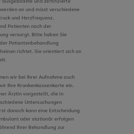
ausgebildete und zertifizierte
hwerden an und misst verschiedene
druck und Herzfrequenz.
und Patienten nach der
ng versorgt. Bitte haben Sie
e der Patientenbehandlung
einen richtet. Sie orientiert sich an
eit.
en wir bei Ihrer Aufnahme auch
wir Ihre Krankenkassenkarte ein.
r Ärztin vorgestellt, die in
rschiedene Untersuchungen
Erst danach kann eine Entscheidung
mbulant oder stationär erfolgen
ährend Ihrer Behandlung zur