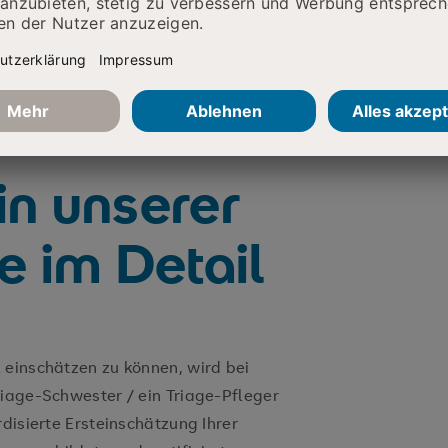
in unserer
 im Detail
 einschätzen zu können, wird bei
riage-Schwester / ein Triage-Pfleger
rdisierte Ersteinschätzung Ihrer