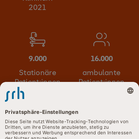
2021
9.000
16.000
Stationäre
ambulante
Patient:innen
Patient:innen
260.830
81%