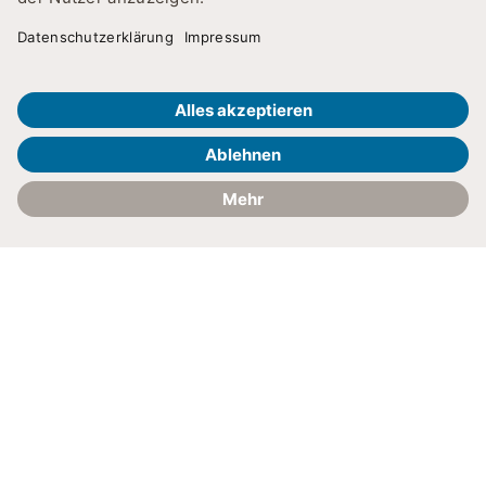
Patient:innen
Weiterempfehlungsquo
im SRH MVZ
laut AOK
Sachsen-
Anhalt
Kontakt
Anfahrt
UNSERE LEISTUNGEN
Wir sind für Sie da – mit
ganzem Herzen