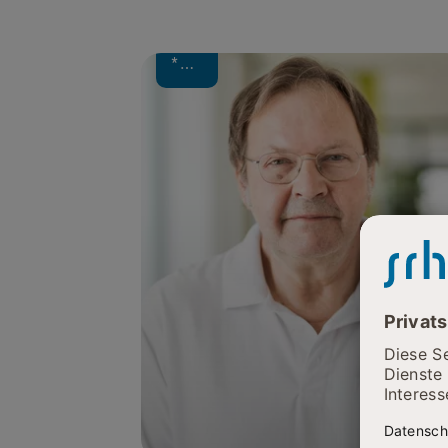
Unfallchirurgie,
Physikalische
Therapie
*…