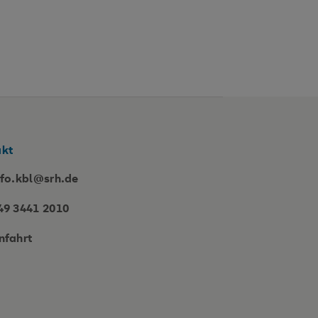
akt
nfo.kbl@srh.de
49 3441 2010
nfahrt