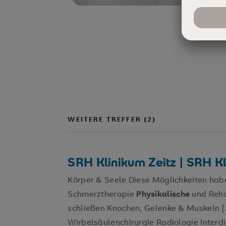
WEITERE TREFFER (2)
SRH Klinikum Zeitz | SRH 
Körper & Seele Diese Möglichkeiten habe
Schmerztherapie
Physikalische
und Reha
schließen Knochen, Gelenke & Muskeln [..
Wirbelsäulenchirurgie Radiologie Interd