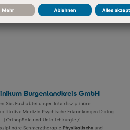
Klinikum Burgenlandkreis GmbH
n Sie: Fachabteilungen Interdisziplinäre
bilitative Medizin Psychische Erkrankungen Dialog
.] Orthopädie und Unfallchirurgie /
isziplinäre Schmerztherapie
Physikalische
und