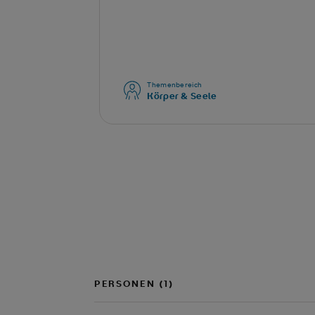
Themenbereich
Körper & Seele
Wolfram
Marquardt
Facharzt
für
PERSONEN (1)
Orthopädie
und