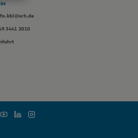
akt
nfo.kbl@srh.de
49 3441 2010
nfahrt
book
Youtube
Linkedin
Instagram