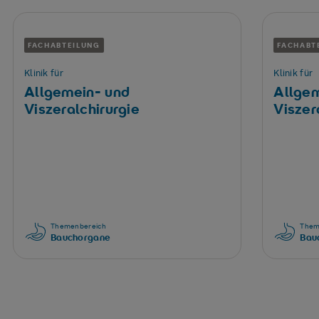
FACHABTEILUNG
FACHABT
Klinik für
Klinik für
Allgemein- und
Allge
Viszeralchirurgie
Viszer
Themenbereich
Them
Bauchorgane
Bau