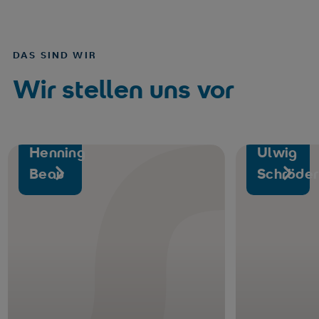
DAS SIND WIR
Wir stellen uns vor
Dr.
med.
Henning
Ulwig
Dr. med. Henning Beau
Beau
Schröder
FACHARZT
FACHARZT
Facharzt für Chirurgie -
Zum Profil
Unfallchirurgie